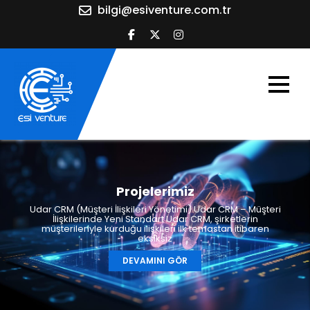
Skip
bilgi@esiventure.com.tr
to
content
Yazılımda
öncü
Projelerimiz
Udar CRM (Müşteri İlişkileri Yönetimi) Udar CRM – Müşteri
İlişkilerinde Yeni Standart Udar CRM, şirketlerin
müşterileriyle kurduğu ilişkileri ilk temastan itibaren
eksiksiz
DEVAMINI GÖR